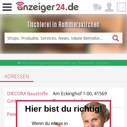
Tischlerei in Rommerskirchen
Zurück
Fitness & Sport
Einkaufen
❤️ Aktuelle Angebote & Prospekte per Newsletter erhalten
ADRESSEN
DE-News
News
DIECORA Baustoffe
Am Eckinghof 1-00, 41569
GmbH
Rommerskirchen
Hier bist du richtig!
Peter Allroggen
Am Goldberg 10, 41569
Restaurant
Hotel
Rommerskirchen
Wenn du etwas in