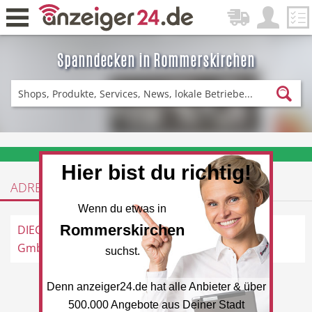
Spanndecken in Rommerskirchen
Zurück
Fitness & Sport
Einkaufen
❤️ Aktuelle Angebote & Prospekte per Newsletter erhalten
Hier bist du richtig!
ADRESSEN
DE-News
News
Wenn du etwas in
Rommerskirchen
DIECORA Baustoffe
Am Eckinghof 1-00, 41569
GmbH
Rommerskirchen
suchst.
Denn anzeiger24.de hat alle Anbieter & über
Restaurant
Hotel
500.000 Angebote aus Deiner Stadt