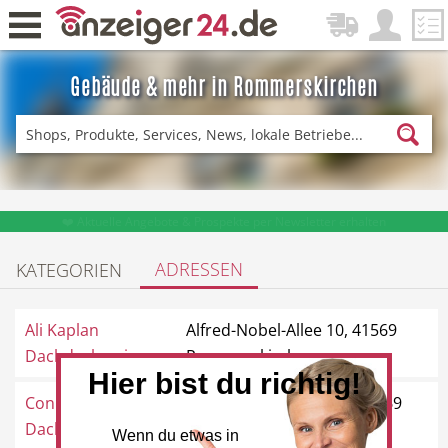
Gebäude & mehr in Rommerskirchen
Zurück
Fitness & Sport
Einkaufen
❤️ Aktuelle Angebote & Prospekte per Newsletter erhalten
ADRESSEN
KATEGORIEN
DE-News
News
Ali Kaplan
Alfred-Nobel-Allee 10, 41569
Dachdeckerei
Rommerskirchen
Hier bist du richtig!
Conny Oidtmann
Hellenbergstraße 105, 41569
Restaurant
Hotel
Dachdeckerei
Rommerskirchen
Wenn du etwas in