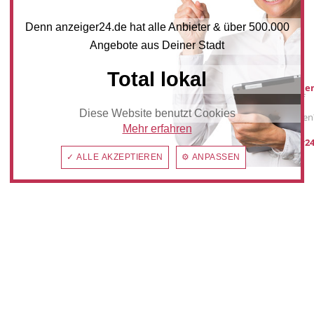
NEWSLETTER BESTELLEN
Denn anzeiger24.de hat alle Anbieter & über 500.000
Angebote aus Deiner Stadt
Mediadaten
Total lokal
Werbung buche
Sie möchten auf
anzeiger24.de
Diese Website benutzt Cookies
Werbung schalten
Mehr erfahren
post@anzeiger24
✓ ALLE AKZEPTIEREN
⚙ ANPASSEN