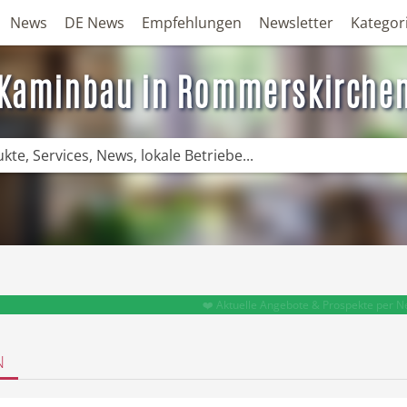
News
DE News
Empfehlungen
Newsletter
Kategor
Kaminbau in Rommerskirche
❤️ Aktuelle Angebote & Prospekte per N
N