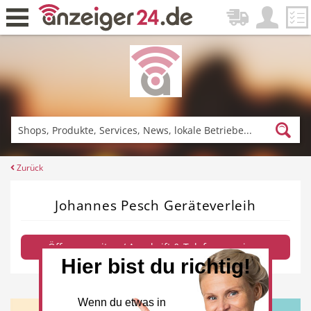
Zurück
Fitness & Sport
Einkaufen
Zurück
Johannes Pesch Geräteverleih
DE-News
News
Öffnungszeiten / Anschrift & Telefon anzeigen
Hier bist du richtig!
Restaurant
Hotel
Wenn du etwas in