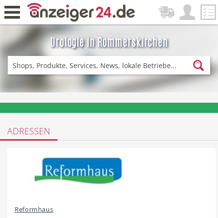
Urologie in Rommerskirchen
Zurück
Fitness & Sport
Einkaufen
❤️ Aktuelle Angebote & Prospekte per Newsletter erhalten
ADRESSEN
DE-News
News
Restaurant
Hotel
Reformhaus