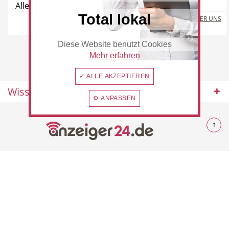
Alle Orte , 40721 Ortsunabhängig
Total lokal
MEHR ÜBER UNS
Diese Website benutzt Cookies
Beauty & Wellness
Auto
Mehr erfahren
✓ ALLE AKZEPTIEREN
Wissenswertes
⚙ ANPASSEN
Handwerk
Sport & Freizeit
© 2026 Rommerskirchen
Gesundheit
Dienstleistungen