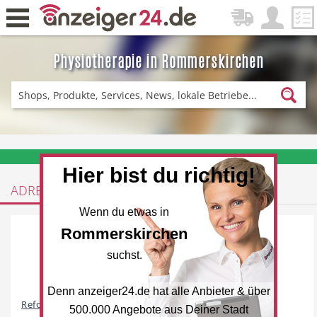
Physiotherapie in Rommerskirchen
Zurück
Fitness & Sport
Einkaufen
❤️ Aktuelle Angebote & Prospekte per Newsletter erhalten
Hier bist du richtig!
ADRESSEN
DE-News
News
Wenn du etwas in
Rommerskirchen
suchst.
Denn anzeiger24.de hat alle Anbieter & über
Restaurant
Hotel
Reformhaus
500.000 Angebote aus Deiner Stadt