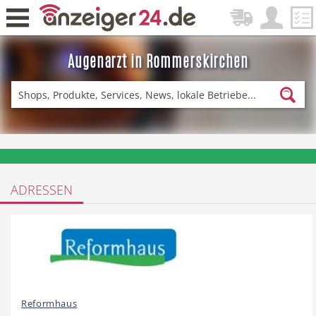
Augenarzt in Rommerskirchen
Zurück
Fitness & Sport
Einkaufen
❤️ Aktuelle Angebote & Prospekte per Newsletter erhalten
ADRESSEN
DE-News
News
Restaurant
Hotel
Reformhaus