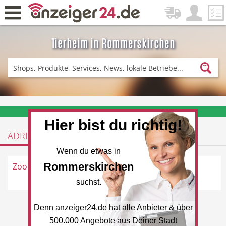
Tierheim in Rommerskirchen
Zurück
Fitness & Sport
Einkaufen
❤️ Aktuelle Angebote & Prospekte per Newsletter erhalten
Hier bist du richtig!
ADRESSEN
DE-News
News
Wenn du etwas in
Rommerskirchen
Zoolala.de
Mariannenpark 4, 41569
Rommerskirchen
suchst.
Denn anzeiger24.de hat alle Anbieter & über
Restaurant
Hotel
500.000 Angebote aus Deiner Stadt