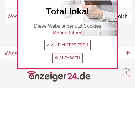
Rommerskirchen
Total lokal
Woolworth
Ostwall 31, 41515 Grevenbroich
Diese Website benutzt Cookies
Beauty & Wellness
Auto
Mehr erfahren
✓ ALLE AKZEPTIEREN
Wissenswertes
⚙ ANPASSEN
Handwerk
Sport & Freizeit
© 2026 Rommerskirchen
Gesundheit
Dienstleistungen