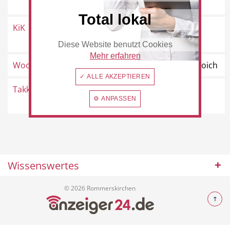
Rommerskirchen
Total lokal
KiK
Venloer Straße 2, 41569
Rommerskirchen
Diese Website benutzt Cookies
Beauty & Wellness
Auto
Mehr erfahren
Woolworth
Ostwall 31, 41515 Grevenbroich
✓ ALLE AKZEPTIEREN
Takko Fashion
Mariannenpark 12a, 41569
⚙ ANPASSEN
Rommerskirchen
Handwerk
Sport & Freizeit
Wissenswertes
Gesundheit
Dienstleistungen
© 2026 Rommerskirchen