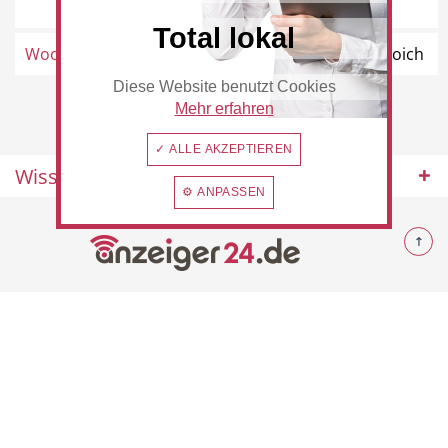
Rommerskirchen
Total lokal
Woolworth
Ostwall 31, 41515 Grevenbroich
Diese Website benutzt Cookies
Beauty & Wellness
Auto
Mehr erfahren
✓ ALLE AKZEPTIEREN
Wissenswertes
⚙ ANPASSEN
Handwerk
Sport & Freizeit
© 2026 Rommerskirchen
Gesundheit
Dienstleistungen