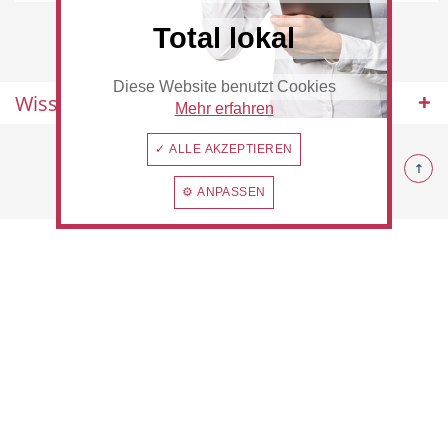
Total lokal
Diese Website benutzt Cookies
Beauty & Wellness
Auto
Wissenswertes
Mehr erfahren
© 2026 Rommerskirchen
✓ ALLE AKZEPTIEREN
⚙ ANPASSEN
Handwerk
Sport & Freizeit
Gesundheit
Dienstleistungen