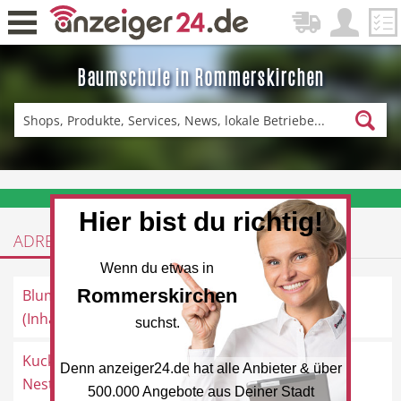
Baumschule in Rommerskirchen
Zurück
Fitness & Sport
Einkaufen
❤️ Aktuelle Angebote & Prospekte per Newsletter erhalten
Hier bist du richtig!
ADRESSEN
DE-News
News
Wenn du etwas in
Rommerskirchen
Blumenhaus Vetten
Venloer Straße 43, 41569
(Inhaber) M. T...
Rommerskirchen
suchst.
Kuckuck's Blumen
Venloer Straße 4, 41569
Denn anzeiger24.de hat alle Anbieter & über
Restaurant
Hotel
Nest
Rommerskirchen
500.000 Angebote aus Deiner Stadt