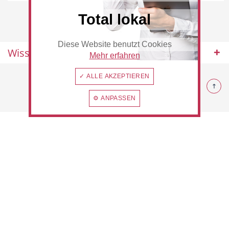
Total lokal
Diese Website benutzt Cookies
Beauty & Wellness
Auto
Wissenswertes
Mehr erfahren
© 2026 Rommerskirchen
✓ ALLE AKZEPTIEREN
⚙ ANPASSEN
Handwerk
Sport & Freizeit
Gesundheit
Dienstleistungen