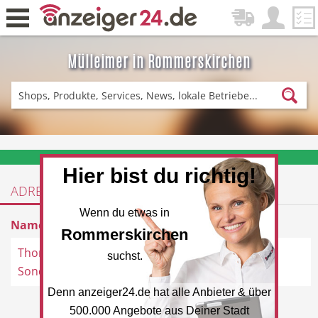
Mülleimer in Rommerskirchen
Zurück
Fitness & Sport
Einkaufen
❤️ Aktuelle Angebote & Prospekte per Newsletter erhalten
Hier bist du richtig!
ADRESSEN
DE-News
News
Wenn du etwas in
Name
Adresse
Rommerskirchen
Thomas Philipps
Venloerstraße 2, 41569
suchst.
Sonderposten
Rommerskirchen
Denn anzeiger24.de hat alle Anbieter & über
Restaurant
Hotel
500.000 Angebote aus Deiner Stadt