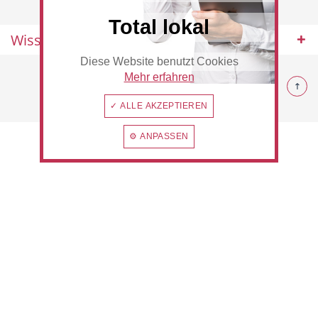
Total lokal
Wissenswertes
Diese Website benutzt Cookies
Beauty & Wellness
Auto
© 2026 Rommerskirchen
Mehr erfahren
✓ ALLE AKZEPTIEREN
⚙ ANPASSEN
Handwerk
Sport & Freizeit
Gesundheit
Dienstleistungen