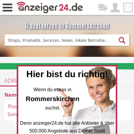
Trauerkerzen in Rommerskirchen
Zurück
Fitness & Sport
Einkaufen
❤️ Aktuelle Angebote & Prospekte per Newsletter erhalten
Hier bist du richtig!
ADRESSEN
DE-News
News
Wenn du etwas in
Name
Adresse
Rommerskirchen
Thomas Philipps
Venloerstraße 2, 41569
suchst.
Sonderposten
Rommerskirchen
Denn anzeiger24.de hat alle Anbieter & über
Restaurant
Hotel
500.000 Angebote aus Deiner Stadt