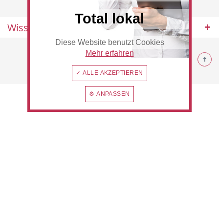
Total lokal
Wissenswertes
Diese Website benutzt Cookies
Beauty & Wellness
Auto
© 2026 Rommerskirchen
Mehr erfahren
✓ ALLE AKZEPTIEREN
⚙ ANPASSEN
Handwerk
Sport & Freizeit
Gesundheit
Dienstleistungen