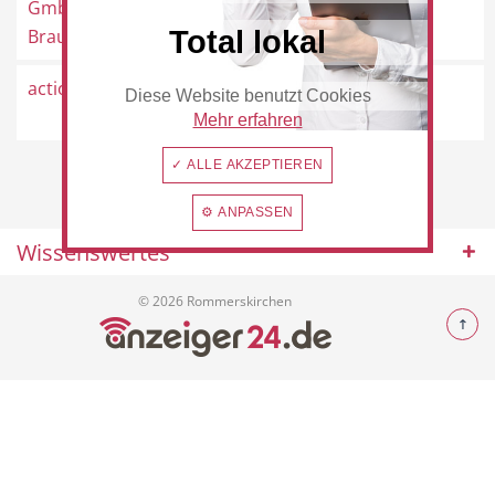
GmbH Heinrich
Rommerskirchen
Braun
Total lokal
action
Mariannenpark 9, 41569
Diese Website benutzt Cookies
Beauty & Wellness
Auto
Rommerskirchen
Mehr erfahren
✓ ALLE AKZEPTIEREN
⚙ ANPASSEN
Handwerk
Sport & Freizeit
Wissenswertes
© 2026 Rommerskirchen
Gesundheit
Dienstleistungen