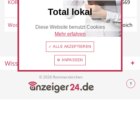
KORES
Rudolf-Diesel-Straße 19, 41569
Total lokal
Rommerskirchen
Woolworth
Ostwall 31, 41515 Grevenbroich
Diese Website benutzt Cookies
Beauty & Wellness
Auto
Mehr erfahren
✓ ALLE AKZEPTIEREN
⚙ ANPASSEN
Wissenswertes
Handwerk
Sport & Freizeit
© 2026 Rommerskirchen
Gesundheit
Dienstleistungen