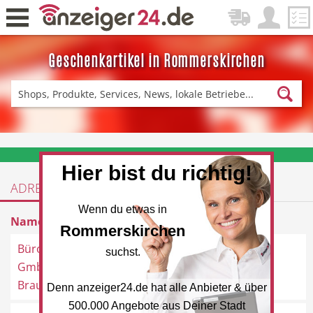
Geschenkartikel in Rommerskirchen
Zurück
Fitness & Sport
Einkaufen
❤️ Aktuelle Angebote & Prospekte per Newsletter erhalten
Hier bist du richtig!
ADRESSEN
DE-News
News
Wenn du etwas in
Name
Adresse
Rommerskirchen
Büromaschinen
Venloer Straße 55, 41569
suchst.
GmbH Heinrich
Rommerskirchen
Braun
Denn anzeiger24.de hat alle Anbieter & über
Restaurant
Hotel
500.000 Angebote aus Deiner Stadt