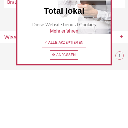
Braun
Total lokal
Diese Website benutzt Cookies
Beauty & Wellness
Auto
Mehr erfahren
Wissenswertes
✓ ALLE AKZEPTIEREN
© 2026 Rommerskirchen
⚙ ANPASSEN
Handwerk
Sport & Freizeit
Gesundheit
Dienstleistungen