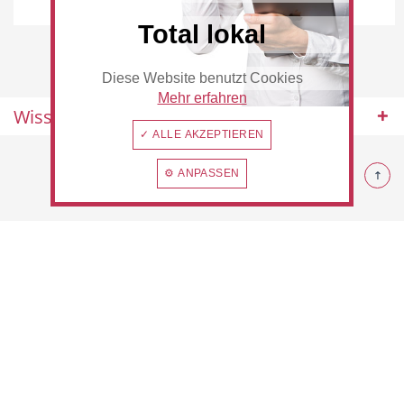
Rommerskirchen
Total lokal
Diese Website benutzt Cookies
Beauty & Wellness
Auto
Mehr erfahren
Wissenswertes
✓ ALLE AKZEPTIEREN
© 2026 Rommerskirchen
⚙ ANPASSEN
Handwerk
Sport & Freizeit
Gesundheit
Dienstleistungen