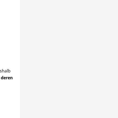
shalb
d
deren