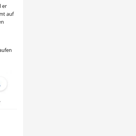
l er
mt auf
en
aufen