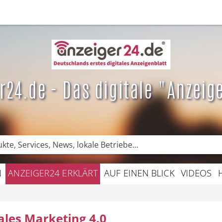
News
DE News
Empfehlungen
Newsletter
Kategorie
r24.de - Das digitale "Anzeig
N
ANZEIGER24 ERKLÄRT
AUF EINEN BLICK
VIDEOS
ales Marketing 4.0