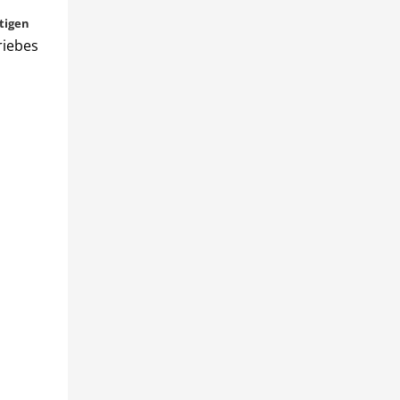
tigen
riebes