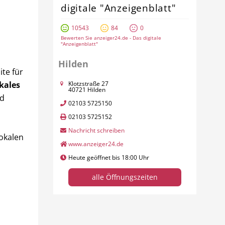
digitale "Anzeigenblatt"
10543
84
0
Bewerten Sie anzeiger24.de - Das digitale
"Anzeigenblatt"
Hilden
te für
kales
Klotzstraße 27
40721 Hilden
nd
02103 5725150
02103 5725152
Nachricht schreiben
okalen
www.anzeiger24.de
Heute geöffnet bis 18:00 Uhr
alle Öffnungszeiten