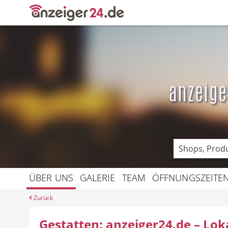
Angebote
Prospekte
anzeige
ÜBER UNS
GALERIE
TEAM
ÖFFNUNGSZEITE
Zurück
Gestatten: anzeiger24.de – Lok