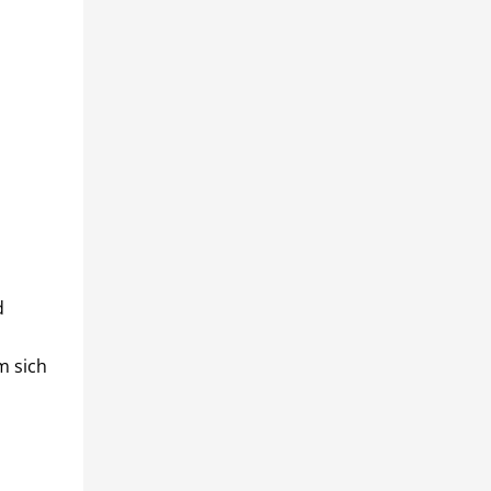
d
m sich