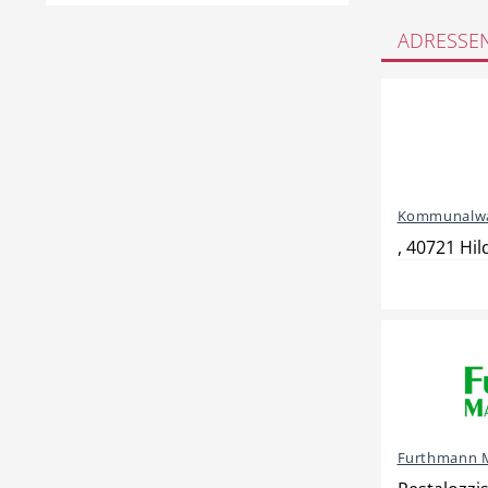
ADRESSE
Kommunalwa
, 40721 Hil
Furthmann 