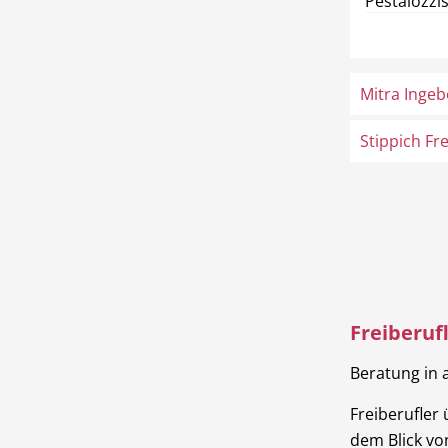
Pestalozzi
Mitra Ingeb
Stippich F
Freiberuf
Beratung in 
Freiberufler
dem Blick vo