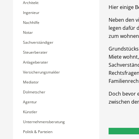
Architekt
Hier einige B
Ingenieur
Neben den vi
Nachhilfe
legen dafür 
Notar
zum wohnen 
Sachverständiger
Grundstücks
Steuerberater
Miete wohnt,
Anlageberater
Sachverständ
Versicherungsmakler
Rechtsfragen 
Familienrecht
Mediator
Dolmetscher
Doch bevor e
zwischen den
Agentur
Künstler
Unternehmensberatung
Politik & Parteien