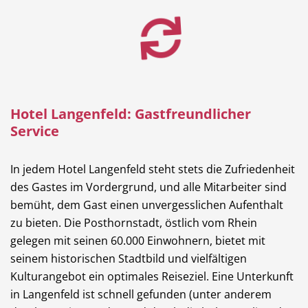
Dienstleistungen
Freie Berufe
Veranstaltungskalender
Lokale Empfehlungen
Hotel Langenfeld: Gastfreundlicher
Service
In jedem Hotel Langenfeld steht stets die Zufriedenheit
des Gastes im Vordergrund, und alle Mitarbeiter sind
Stellenangebote
Öffentliche Einrichtungen
bemüht, dem Gast einen unvergesslichen Aufenthalt
zu bieten. Die Posthornstadt, östlich vom Rhein
gelegen mit seinen 60.000 Einwohnern, bietet mit
seinem historischen Stadtbild und vielfältigen
Videos
Kulturangebot ein optimales Reiseziel. Eine Unterkunft
Dein Langenfeld
in Langenfeld ist schnell gefunden (unter anderem