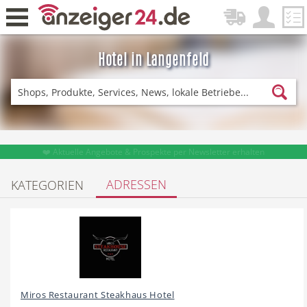
Hotel in Langenfeld
Zurück
Fitness & Sport
Lieferservice
❤️ Aktuelle Angebote & Prospekte per Newsletter erhalten
ADRESSEN
KATEGORIEN
Einkaufen
DE-News
News
Restaurant
Miros Restaurant Steakhaus Hotel