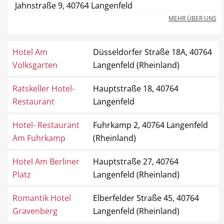
Jahnstraße 9, 40764 Langenfeld
MEHR ÜBER UNS
Hotel
Beauty & Wellness
Hotel Am
Düsseldorfer Straße 18A, 40764
Volksgarten
Langenfeld (Rheinland)
Ratskeller Hotel-
Hauptstraße 18, 40764
Restaurant
Langenfeld
Auto
Handwerk
Hotel- Restaurant
Fuhrkamp 2, 40764 Langenfeld
Am Fuhrkamp
(Rheinland)
Hotel Am Berliner
Hauptstraße 27, 40764
Sport & Freizeit
Gesundheit
Platz
Langenfeld (Rheinland)
Romantik Hotel
Elberfelder Straße 45, 40764
Gravenberg
Langenfeld (Rheinland)