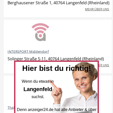
Berghausener Straße 1, 40764 Langenfeld (Rheinland)
MEHR ÜBER UNS
Hotel
Beauty & Wellness
INTERSPORT Middendorf
Auto
Handwerk
Solinger Straße 5-11, 40764 Langenfeld (Rheinland)
MEHR ÜBER UNS
Hier bist du richtig!
Wenn du etwas in
Sport & Freizeit
Gesundheit
Langenfeld
suchst.
Thalia
Denn anzeiger24.de hat alle Anbieter & über