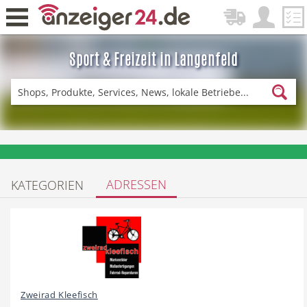
Sport & Freizeit in Langenfeld
Zurück
Fitness & Sport
Lieferservice
❤️ Aktuelle Angebote & Prospekte per Newsletter erhalten
ADRESSEN
KATEGORIEN
Einkaufen
DE-News
News
Restaurant
Zweirad Kleefisch