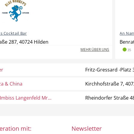
 Cocktail Bar
An Nam
aße 287, 40724 Hilden
Benrat
MEHR ÜBER UNS
35
er
Fritz-Gressard -Platz 
za & China
Kirchhofstraße 7, 407
 Imbiss Langenfeld Mr...
Rheindorfer Straße 4
eration mit:
Newsletter