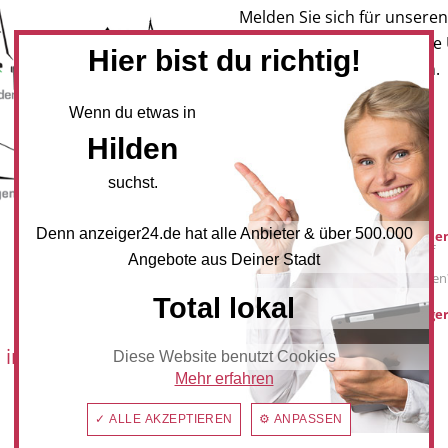
Melden Sie sich für unseren
Newsletter an, um neueste
Hier bist du richtig!
und Angebote zu erhalten.
Wenn du etwas in
NEWSLETTER BESTELLEN
Hilden
suchst.
Mediadaten
Denn anzeiger24.de hat alle Anbieter & über 500.000
Werbung buche
Sie möchten auf
Angebote aus Deiner Stadt
anzeiger24.de
Werbung schalten
Total lokal
hilden@anzeiger
 im:
Diese Website benutzt Cookies
Mehr erfahren
✓ ALLE AKZEPTIEREN
⚙ ANPASSEN