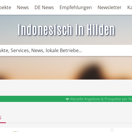
pekte
News
DE News
Empfehlungen
Newsletter
K
Indonesisch in Hilden
❤️ Aktuelle Angebote & Prospekte per N
N