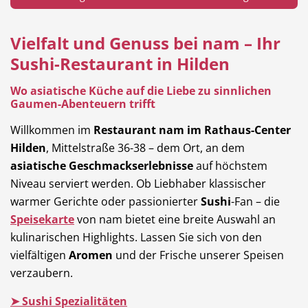
Vielfalt und Genuss bei nam – Ihr
Sushi-Restaurant in Hilden
Hotel
Beauty & Wellness
Wo asiatische Küche auf die Liebe zu sinnlichen
Gaumen-Abenteuern trifft
Willkommen im
Restaurant nam im Rathaus-Center
Hilden
, Mittelstraße 36-38 – dem Ort, an dem
Auto
Handwerk
asiatische Geschmackserlebnisse
auf höchstem
Niveau serviert werden. Ob Liebhaber klassischer
warmer Gerichte oder passionierter
Sushi
-Fan – die
Speisekarte
von nam bietet eine breite Auswahl an
kulinarischen Highlights. Lassen Sie sich von den
Sport & Freizeit
Gesundheit
vielfältigen
Aromen
und der Frische unserer Speisen
verzaubern.
➤
Sushi Spezialitäten