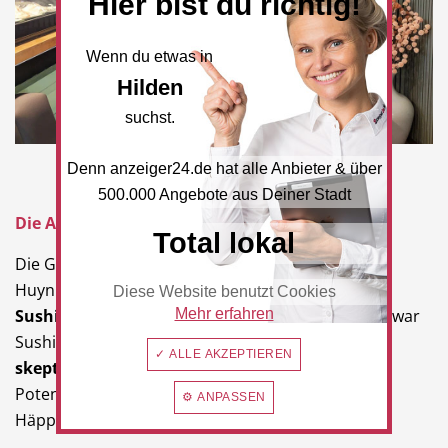
Hier bist du richtig!
Wenn du etwas in
Hilden
suchst.
Denn anzeiger24.de hat alle Anbieter & über
500.000 Angebote aus Deiner Stadt
Die Anfänge – Ein mutiger Schritt
Total lokal
Die Geschichte von nam begann im Jahr
2011
, als
Huynh Le den Mut aufbrachte, das
erste größere
Diese Website benutzt Cookies
Sushi-Restaurant in Hilden
Mehr erfahren
zu eröffnen. Damals war
Sushi noch ein
Geheimtipp
und wurde teilweise
✓ ALLE AKZEPTIEREN
skeptisch beäugt
. Doch Huynh Le erkannte das
Potenzial der kleinen, kunstvoll zubereiteten
⚙ ANPASSEN
Häppchen.