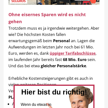
Ohne eisernes Sparen wird es nicht
gehen
Trotzdem muss es ja irgendwie weitergehen. Aber
wie? Die höchsten Kosten fallen
erwartungsgemäß beim
Personal
an. Lagen die
Aufwendungen im letzten Jahr noch bei 61 Mio.
Euro, werden es, dank
üppiger Tarifabschlüsse
,
im laufenden Jahr bereits fast
68 Mio. Euro
sein.
Und das bei etwa
gleicher Personalstärke
.
Erhebliche Kostensteigerungen gibt es auch in
vielen weiteren Positionen.
Hier bist du richtig!
Verglichen wird der
IST-Zustand 2022
mit dem
PLAN 2027
:
Aus- und Weiterbildung: + 80 %
Wenn du etwas in