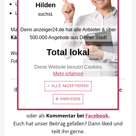
Umlage VRR 83 %
Hilden
Leistungen Jugendhilfe + 50 %.
suchst.
Man möchte dieser Tage
nicht in der Haut des
Denn anzeiger24.de hat alle Anbieter & über
Kämmerers
stecken.
500.000 Angebote aus Deiner Stadt
Total lokal
Walter Thomas
Fotos/Montage: anzeiger24.de/Pixabay
Diese Website benutzt Cookies
Mehr erfahren
✓ ALLE AKZEPTIEREN
Ihr wollt uns
Eure Meinung
sagen? Gerne
per Mail
an
⚙ ANPASSEN
presse@anzeiger24.de
oder als
Kommentar bei
Facebook
.
Euch hat unser Beitrag gefallen? Dann liked und
teilt ihn gerne.