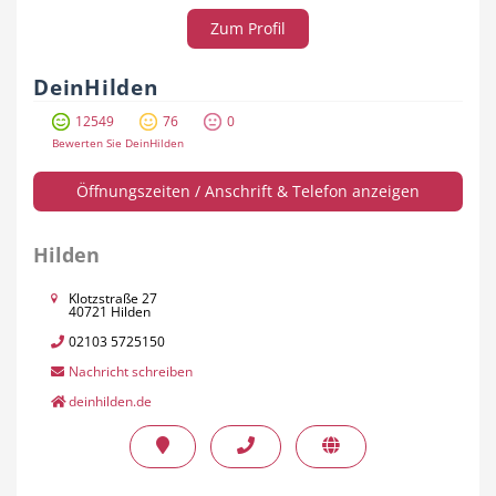
Zum Profil
DeinHilden
12549
76
0
Bewerten Sie DeinHilden
Öffnungszeiten / Anschrift & Telefon anzeigen
Hilden
Klotzstraße 27
40721 Hilden
02103 5725150
Nachricht schreiben
deinhilden.de