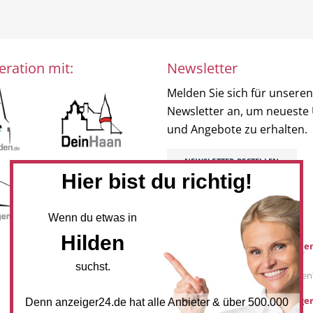
eration mit:
Newsletter
Melden Sie sich für unseren
Newsletter an, um neueste
und Angebote zu erhalten.
NEWSLETTER BESTELLEN
Hier bist du richtig!
Mediadaten
Wenn du etwas in
Hilden
Werbung buche
Sie möchten auf
anzeiger24.de
suchst.
Werbung schalten
hilden@anzeiger
Denn anzeiger24.de hat alle Anbieter & über 500.000