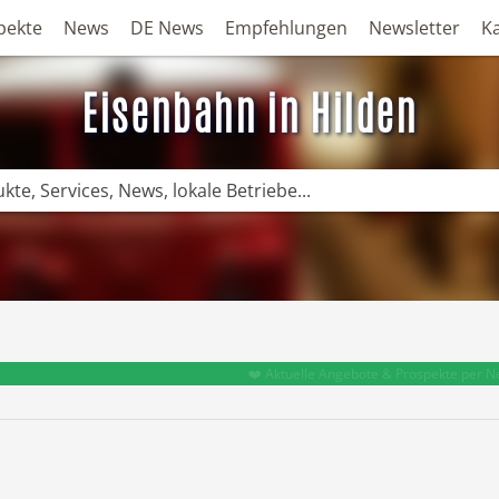
pekte
News
DE News
Empfehlungen
Newsletter
K
Eisenbahn in Hilden
❤️ Aktuelle Angebote & Prospekte per N