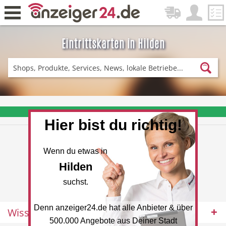
Eintrittskarten in Hilden
Zurück
Fitness & Sport
Lieferservice
❤️ Aktuelle Angebote & Prospekte per Newsletter erhalten
Hier bist du richtig!
Einkaufen
DE-News
Wenn du etwas in
Hilden
suchst.
Denn anzeiger24.de hat alle Anbieter & über
Wissenswertes
News
Restaurant
500.000 Angebote aus Deiner Stadt