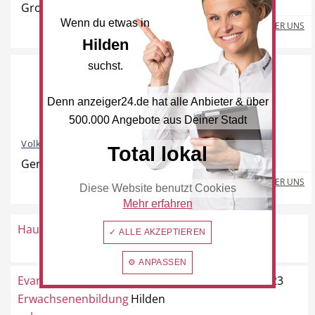
Großhülsen 10, 40721 Hilden
Wenn du etwas in
MEHR ÜBER UNS
Hilden
suchst.
Hotel
Beauty & Wellness
Denn anzeiger24.de hat alle Anbieter & über
500.000 Angebote aus Deiner Stadt
Volkshochschule Hilden/Haan
Total lokal
Auto
Handwerk
Gerresheimer Straße 20, 40721 Hilden
MEHR ÜBER UNS
Diese Website benutzt Cookies
Mehr erfahren
HausKolksbruch e. V.
Hildener Straße 280, 40724
✓ ALLE AKZEPTIEREN
Sport & Freizeit
Gesundheit
Hilden
⚙ ANPASSEN
Evangelische
Martin-Luther-Weg 1c, 40723
Erwachsenenbildung
Hilden