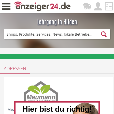
Lehrgang in Hilden
Zurück
Fitness & Sport
Lieferservice
❤️ Aktuelle Angebote & Prospekte per Newsletter erhalten
ADRESSEN
Einkaufen
DE-News
News
Restaurant
Hier bist du richtig!
Meumann Dienstleistungen