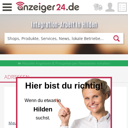
Integration-Arbeit in Hilden
Zurück
Fitness & Sport
Lieferservice
❤️ Aktuelle Angebote & Prospekte per Newsletter erhalten
ADRESSEN
Hier bist du richtig!
Einkaufen
DE-News
Wenn du etwas in
Hilden
suchst.
News
Restaurant
Meumann Dienstleistungen