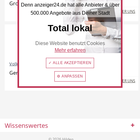
Großhülsen 10, 40721 Hilden
Denn anzeiger24.de hat alle Anbieter & über
MEHR ÜBER UNS
500.000 Angebote aus Deiner Stadt
Total lokal
Hotel
Beauty & Wellness
Diese Website benutzt Cookies
Mehr erfahren
✓ ALLE AKZEPTIEREN
Volkshochschule Hilden/Haan
Auto
Handwerk
Gerresheimer Straße 20, 40721 Hilden
⚙ ANPASSEN
MEHR ÜBER UNS
Sport & Freizeit
Gesundheit
Wissenswertes
© 2026 Hilden