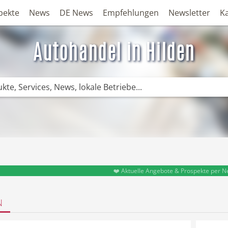
pekte
News
DE News
Empfehlungen
Newsletter
K
Autohandel in Hilden
❤️ Aktuelle Angebote & Prospekte per N
N