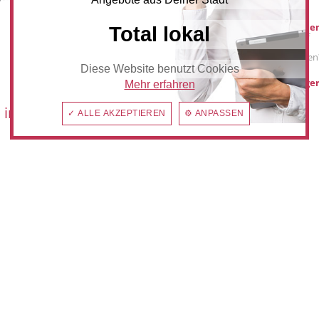
Werbung buche
Total lokal
Sie möchten auf
anzeiger24.de
Werbung schalten
Diese Website benutzt Cookies
hilden@anzeiger
Mehr erfahren
 im:
✓ ALLE AKZEPTIEREN
⚙ ANPASSEN