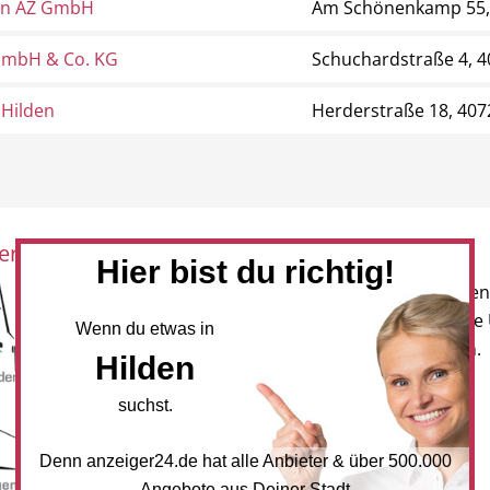
n AZ GmbH
Am Schönenkamp 55, 
GmbH & Co. KG
Schuchardstraße 4, 4
 Hilden
Herderstraße 18, 407
eration mit:
Newsletter
Hier bist du richtig!
Melden Sie sich für unseren
Newsletter an, um neueste
Wenn du etwas in
und Angebote zu erhalten.
Hilden
NEWSLETTER BESTELLEN
suchst.
Denn anzeiger24.de hat alle Anbieter & über 500.000
Mediadaten
Angebote aus Deiner Stadt