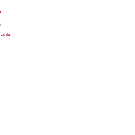
n
?
24.de