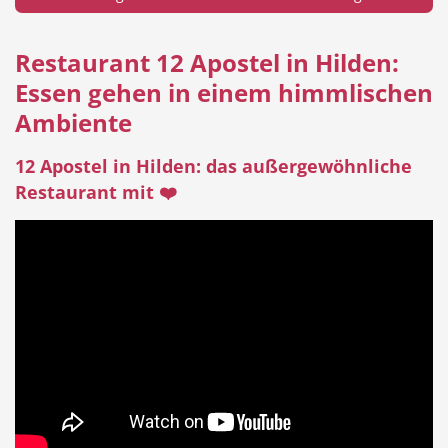
Restaurant 12 Apostel in Hilden:
Essen gehen in einem himmlischen
Hotel
Beauty & Wellness
Ambiente
12 Apostel in Hilden: das außergewöhnliche
Restaurant mit ❤️
Auto
Handwerk
Sport & Freizeit
Gesundheit