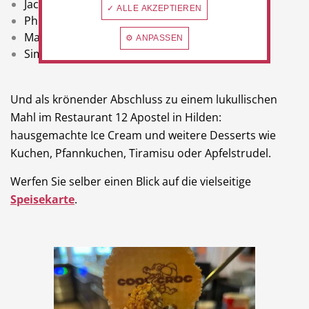
Jacobus mit Champignons
✓ ALLE AKZEPTIEREN
Philippus mit Form-Vorderschinken
Matthäus mit Gorgonzola
⚙ ANPASSEN
Simon mit Scampi und Lachs
Und als krönender Abschluss zu einem lukullischen
Mahl im Restaurant 12 Apostel in Hilden:
hausgemachte Ice Cream und weitere Desserts wie
Kuchen, Pfannkuchen, Tiramisu oder Apfelstrudel.
Werfen Sie selber einen Blick auf die vielseitige
Speisekarte
.