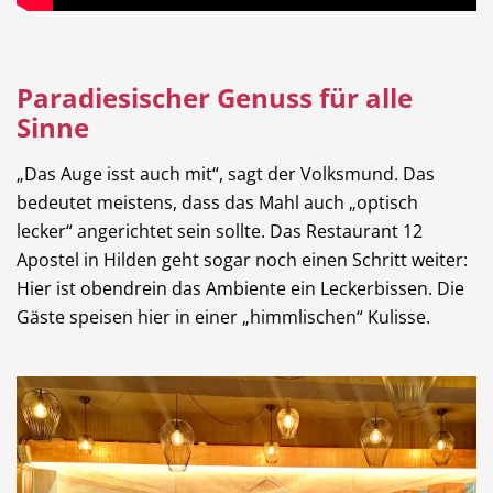
Dienstleistungen
Freie Berufe
Paradiesischer Genuss für alle
Sinne
Veranstaltungskalender
Lokale Empfehlungen
„Das Auge isst auch mit“, sagt der Volksmund. Das
bedeutet meistens, dass das Mahl auch „optisch
lecker“ angerichtet sein sollte. Das Restaurant 12
Apostel in Hilden geht sogar noch einen Schritt weiter:
Hier ist obendrein das Ambiente ein Leckerbissen. Die
Stellenangebote
Öffentliche Einrichtungen
Gäste speisen hier in einer „himmlischen“ Kulisse.
Videos
Dein Hilden