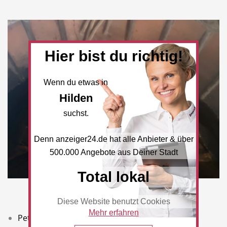
Hier bist du richtig!
Wenn du etwas in
Hilden
suchst.
Denn anzeiger24.de hat alle Anbieter & über
500.000 Angebote aus Deiner Stadt
Total lokal
Diese Website benutzt Cookies
Mehr erfahren
Petrus mit Thunfisch und Scampi