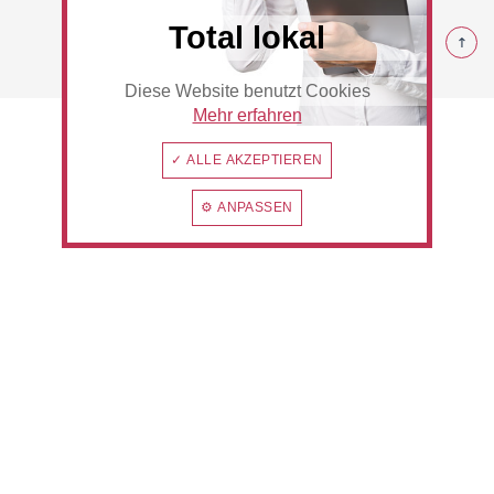
© 2026
Total lokal
Diese Website benutzt Cookies
Beauty & Wellness
Auto
Mehr erfahren
✓ ALLE AKZEPTIEREN
⚙ ANPASSEN
Handwerk
Sport & Freizeit
Gesundheit
Dienstleistungen