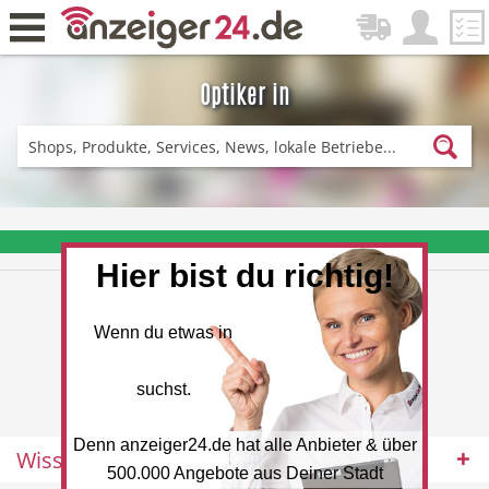
Optiker in
Zurück
Fitness & Sport
Einkaufen
❤️ Aktuelle Angebote & Prospekte per Newsletter erhalten
Hier bist du richtig!
DE-News
News
Wenn du etwas in
suchst.
Denn anzeiger24.de hat alle Anbieter & über
Wissenswertes
Restaurant
Hotel
500.000 Angebote aus Deiner Stadt