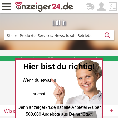
Lidl in
Zurück
Fitness & Sport
Einkaufen
❤️ Aktuelle Angebote & Prospekte per Newsletter erhalten
Hier bist du richtig!
DE-News
News
Wenn du etwas in
suchst.
Denn anzeiger24.de hat alle Anbieter & über
Wissenswertes
Restaurant
Hotel
500.000 Angebote aus Deiner Stadt