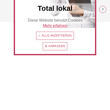
© 2026
Total lokal
Diese Website benutzt Cookies
Beauty & Wellness
Auto
Mehr erfahren
✓ ALLE AKZEPTIEREN
⚙ ANPASSEN
Handwerk
Sport & Freizeit
Gesundheit
Dienstleistungen