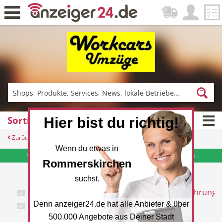
Zurück
Fitness & Sport
Einkaufen
Sortiment Workcars Umzüge
Hier bist du richtig!
Zurück
DE-News
News
Wenn du etwas in
Angebote & Prospekte per Newsletter - hier anmelden
Rommerskirchen
suchst.
Entrümpelungen
Fahrzeugüberführung
Fahrzeugvermietung
Denn anzeiger24.de hat alle Anbieter & über
Möbellift
Restaurant
Hotel
500.000 Angebote aus Deiner Stadt
Vermietung