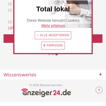
Speditionsservice
Umzüge
Total lokal
Umzugshilfe
Vermietung von
Lieferwagen
Diese Website benutzt Cookies
Vermietung von
Vermietung von
Beauty & Wellness
Auto
Mehr erfahren
LKW
PKW
✓ ALLE AKZEPTIEREN
HIER GIBT ES MEHR VON WORKCARS UMZÜGE
⚙ ANPASSEN
Handwerk
Sport & Freizeit
Wissenswertes
Gesundheit
Dienstleistungen
© 2026 Rommerskirchen