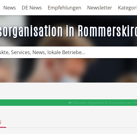
News
DE News
Empfehlungen
Newsletter
Kategor
fsorganisation in Rommerskir
❤️ Aktuelle Angebote & Prospekte per N
N