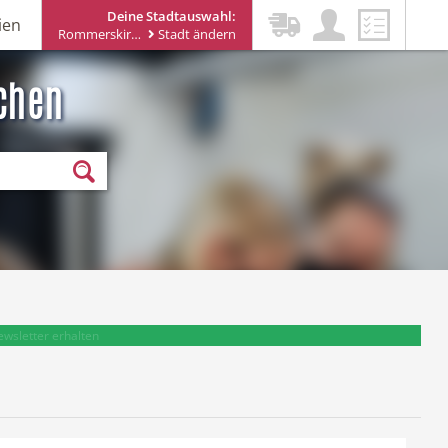
Deine Stadtauswahl:
ien
Rommerskirchen
Stadt ändern
chen
ewsletter erhalten