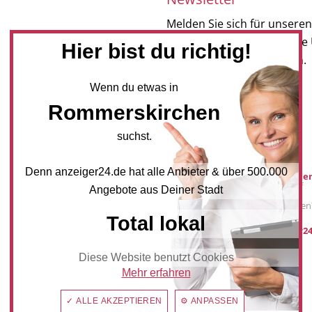
Melden Sie sich für unseren
Newsletter an, um neueste
Hier bist du richtig!
und Angebote zu erhalten.
Wenn du etwas in
NEWSLETTER BESTELLEN
Rommerskirchen
suchst.
Mediadaten
Denn anzeiger24.de hat alle Anbieter & über 500.000
Werbung buche
Sie möchten auf
Angebote aus Deiner Stadt
anzeiger24.de
Werbung schalten
Total lokal
post@anzeiger24
Diese Website benutzt Cookies
Mehr erfahren
✓ ALLE AKZEPTIEREN
⚙ ANPASSEN