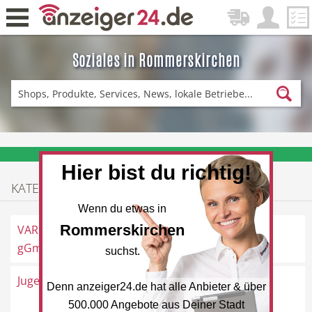
Soziales in Rommerskirchen
Zurück
Fitness & Sport
Einkaufen
❤️ Aktuelle Angebote & Prospekte per Newsletter erhalten
Hier bist du richtig!
ADRESSEN
KATEGORIEN
DE-News
News
Wenn du etwas in
Rommerskirchen
VARIUS Werkstätten
Frankenstraße 24, 41569
gGmbH
Rommerskirchen
suchst.
Jugendhaus JUST-in
Kirchstraße 2, 41569
Denn anzeiger24.de hat alle Anbieter & über
Restaurant
Hotel
Rommerskirchen
500.000 Angebote aus Deiner Stadt