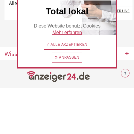
Alle Orte , 40721 Ortsunabhängig
Total lokal
MEHR ÜBER UNS
Diese Website benutzt Cookies
Beauty & Wellness
Auto
Mehr erfahren
✓ ALLE AKZEPTIEREN
Wissenswertes
⚙ ANPASSEN
Handwerk
Sport & Freizeit
© 2026 Rommerskirchen
Gesundheit
Dienstleistungen