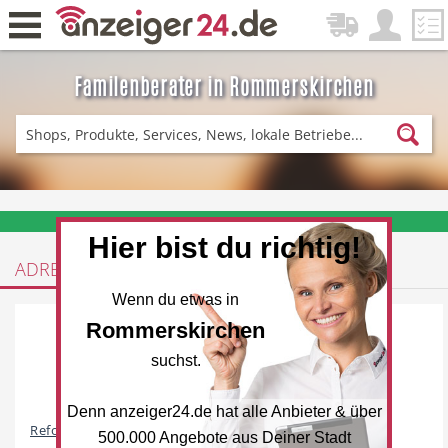
Familenberater in Rommerskirchen
Zurück
Fitness & Sport
Einkaufen
❤️ Aktuelle Angebote & Prospekte per Newsletter erhalten
Hier bist du richtig!
ADRESSEN
DE-News
News
Wenn du etwas in
Rommerskirchen
suchst.
Denn anzeiger24.de hat alle Anbieter & über
Restaurant
Hotel
Reformhaus
500.000 Angebote aus Deiner Stadt