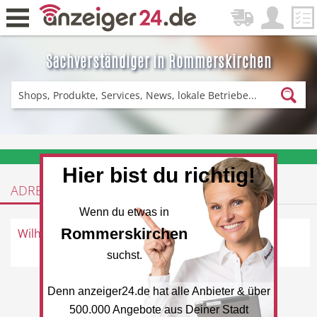
Sachverständiger in Rommerskirchen
Zurück
Fitness & Sport
Einkaufen
❤️ Aktuelle Angebote & Prospekte per Newsletter erhalten
Hier bist du richtig!
ADRESSEN
DE-News
News
Wenn du etwas in
Rommerskirchen
Wilhelm Hartmann
Maternusstraße 43, 41569
Rommerskirchen
suchst.
Denn anzeiger24.de hat alle Anbieter & über
Restaurant
Hotel
500.000 Angebote aus Deiner Stadt