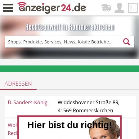
Rechtsanwalt in Rommerskirchen
Zurück
Fitness & Sport
Einkaufen
❤️ Aktuelle Angebote & Prospekte per Newsletter erhalten
ADRESSEN
DE-News
News
B. Sanders-König
Widdeshovener Straße 89,
41569 Rommerskirchen
Hier bist du richtig!
Wolfgang Könen
Markt 7, 41569
Restaurant
Hotel
Rechtsanwalt
Rommerskirchen