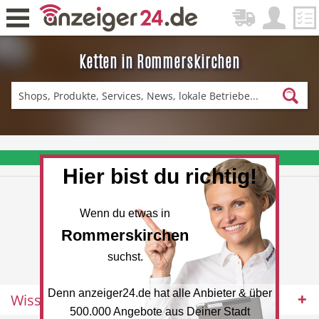
Ketten in Rommerskirchen
Zurück
Fitness & Sport
Einkaufen
❤️ Aktuelle Angebote & Prospekte per Newsletter erhalten
Hier bist du richtig!
DE-News
News
Wenn du etwas in
Rommerskirchen
suchst.
Denn anzeiger24.de hat alle Anbieter & über
Wissenswertes
Restaurant
Hotel
500.000 Angebote aus Deiner Stadt