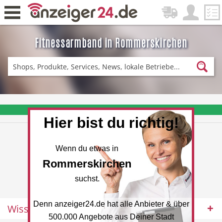
Fitnessarmband in Rommerskirchen
Zurück
Fitness & Sport
Einkaufen
❤️ Aktuelle Angebote & Prospekte per Newsletter erhalten
Hier bist du richtig!
DE-News
News
Wenn du etwas in
Rommerskirchen
suchst.
Denn anzeiger24.de hat alle Anbieter & über
Wissenswertes
Restaurant
Hotel
500.000 Angebote aus Deiner Stadt