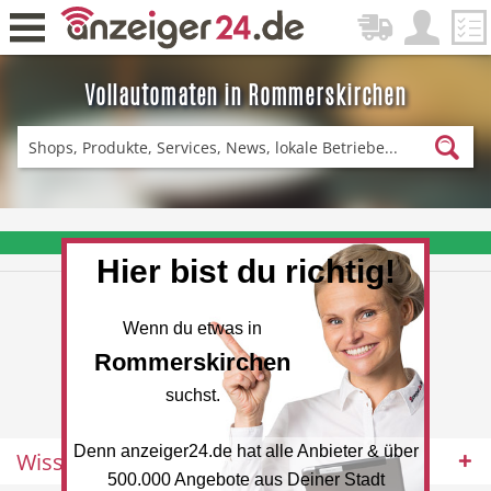
Vollautomaten in Rommerskirchen
Zurück
Fitness & Sport
Einkaufen
❤️ Aktuelle Angebote & Prospekte per Newsletter erhalten
Hier bist du richtig!
DE-News
News
Wenn du etwas in
Rommerskirchen
suchst.
Denn anzeiger24.de hat alle Anbieter & über
Wissenswertes
Restaurant
Hotel
500.000 Angebote aus Deiner Stadt