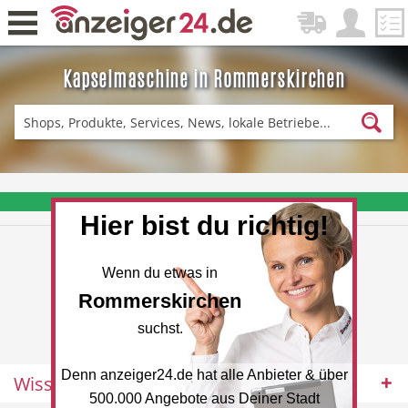
Kapselmaschine in Rommerskirchen
Zurück
Fitness & Sport
Einkaufen
❤️ Aktuelle Angebote & Prospekte per Newsletter erhalten
Hier bist du richtig!
DE-News
News
Wenn du etwas in
Rommerskirchen
suchst.
Denn anzeiger24.de hat alle Anbieter & über
Wissenswertes
Restaurant
Hotel
500.000 Angebote aus Deiner Stadt