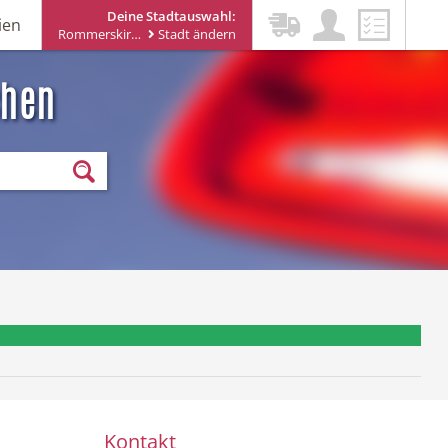
Deine Stadtauswahl:
ien
Rommerskirchen
Stadt ändern
chen
ewsletter erhalten
Kontakt