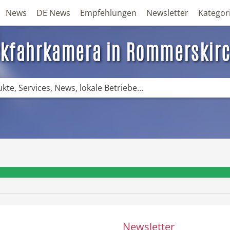
News
DE News
Empfehlungen
Newsletter
Kategor
kfahrkamera in Rommerskir
❤️ Aktuelle Angebote & Prospekte per N
Newsletter