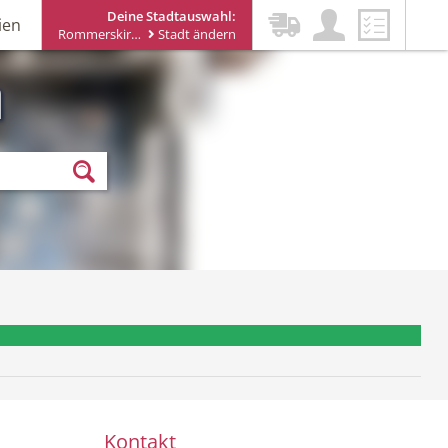
Deine Stadtauswahl:
ien
Rommerskirchen
Stadt ändern
n
ewsletter erhalten
Kontakt