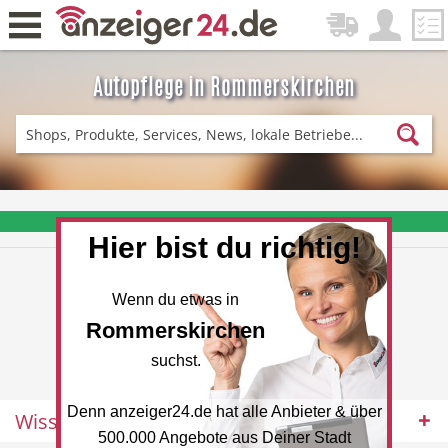
Autopflege in Rommerskirchen
Zurück
Fitness & Sport
Einkaufen
❤️ Aktuelle Angebote & Prospekte per Newsletter erhalten
Hier bist du richtig!
DE-News
News
Wenn du etwas in
Rommerskirchen
suchst.
Denn anzeiger24.de hat alle Anbieter & über
Wissenswertes
Restaurant
Hotel
500.000 Angebote aus Deiner Stadt