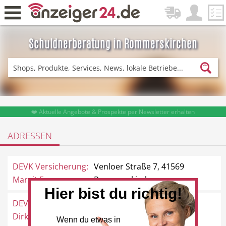
Schuldnerberatung in Rommerskirchen
Zurück
Fitness & Sport
Einkaufen
❤️ Aktuelle Angebote & Prospekte per Newsletter erhalten
ADRESSEN
DE-News
News
DEVK Versicherung:
Venloer Straße 7, 41569
Margit Esser
Rommerskirchen
Hier bist du richtig!
DEVK Versicherung:
Venloer Straße 7, 41569
Restaurant
Hotel
Dirk Borgstedt
Rommerskirchen
Wenn du etwas in