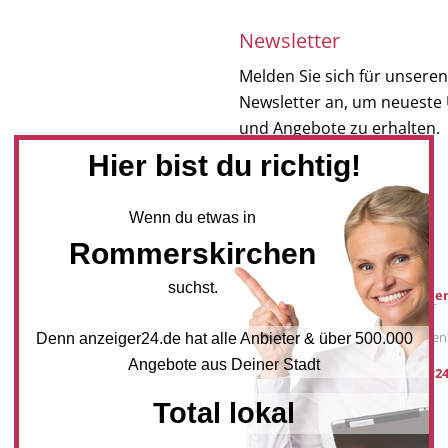
Newsletter
Melden Sie sich für unseren
Newsletter an, um neueste
und Angebote zu erhalten.
Hier bist du richtig!
NEWSLETTER BESTELLEN
Wenn du etwas in
Rommerskirchen
Mediadaten
suchst.
Werbung buche
Sie möchten auf
anzeiger24.de
Werbung schalten
Denn anzeiger24.de hat alle Anbieter & über 500.000
Angebote aus Deiner Stadt
post@anzeiger24
Total lokal