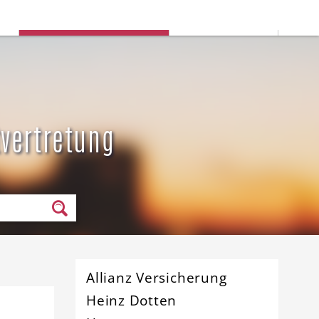
Deine Stadtauswahl:
n
Rommerskirchen
Stadt ändern
tvertretung
Allianz Versicherung
Heinz Dotten