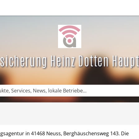
News
DE News
Empfehlungen
Newsletter
Kategorie
rsicherung Heinz Dotten Haup
ungsagentur in 41468 Neuss, Berghäuschensweg 143. Die